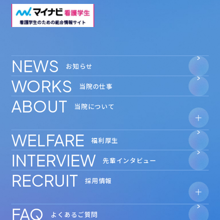
NEWS
お知らせ
WORKS
当院の仕事
ABOUT
当院について
WELFARE
- 安心の教育体制
福利厚生
- 数字で見る
新小山市民病院
INTERVIEW
- 奨学金制度
先輩インタビュー
RECRUIT
採用情報
FAQ
- 見学会・インターンシップ
よくあるご質問