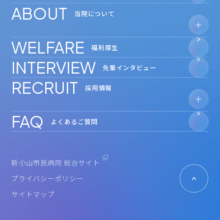
ABOUT
当院について
WELFARE
- 安心の教育体制
福利厚生
- 数字で見る
新小山市民病院
INTERVIEW
- 奨学金制度
先輩インタビュー
RECRUIT
採用情報
FAQ
- 見学会・インターンシップ
よくあるご質問
新小山市民病院 総合サイト
プライバシーポリシー
サイトマップ