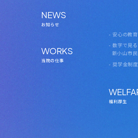
NEWS
ABOU
当院について
お知らせ
- 安心の教
- 数字で見る
WORKS
新小山市民
当院の仕事
- 奨学金制
WELFA
福利厚生