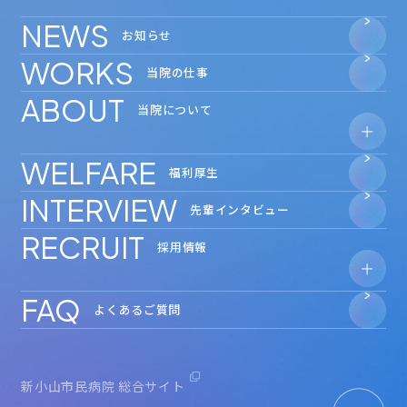
NEWS
お知らせ
WORKS
当院の仕事
ABOUT
当院について
WELFARE
- 安心の教育体制
福利厚生
- 数字で見る
新小山市民病院
INTERVIEW
- 奨学金制度
先輩インタビュー
RECRUIT
採用情報
FAQ
- 見学会・インターンシップ
よくあるご質問
新小山市民病院 総合サイト