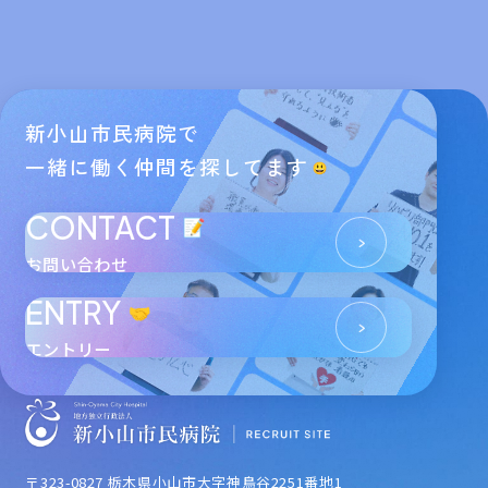
新小山市民病院で
一緒に働く仲間を探してます
CONTACT
お問い合わせ
ENTRY
エントリー
〒323-0827 栃木県小山市大字神鳥谷2251番地1