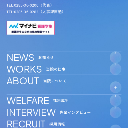
TEL:0285-36-0200（代表）
TEL:0285-36-0284（人事課直通）
NEWS
お知らせ
WORKS
当院の仕事
ABOUT
当院について
WELFARE
- 安心の教育体制
福利厚生
- 数字で見る
新小山市民病院
INTERVIEW
- 奨学金制度
先輩インタビュー
RECRUIT
採用情報