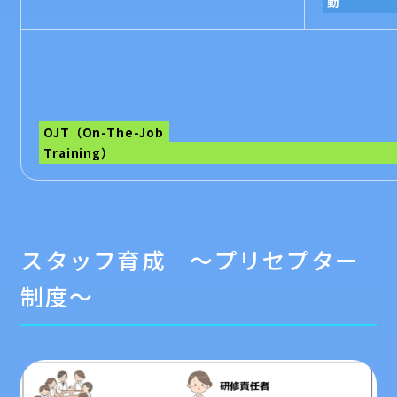
OJT（On-The-Job
Trai
スタッフ育成 ～プリセプター
制度～